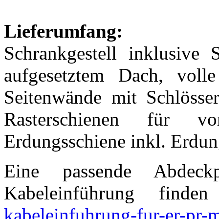
Lieferumfang:
Schrankgestell inklusive 
aufgesetztem Dach, volle
Seitenwände mit Schlössern
Rasterschienen für v
Erdungsschiene inkl. Erdung
Eine passende Abdeck
Kabeleinführung find
kabeleinfuhrung-fur-er-pr-m